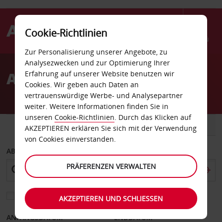
Cookie-Richtlinien
Menü
Zur Personalisierung unserer Angebote, zu
Welcome
Analysezwecken und zur Optimierung Ihrer
to
Autovermietung Stettin
Erfahrung auf unserer Website benutzen wir
Avis
Cookies. Wir geben auch Daten an
vertrauenswürdige Werbe- und Analysepartner
weiter. Weitere Informationen finden Sie in
unseren
Cookie-Richtlinien
. Durch das Klicken auf
FAHRZEUG
TRANSPORTER
AKZEPTIEREN erklären Sie sich mit der Verwendung
von Cookies einverstanden.
ABHOLEN VON
PRÄFERENZEN VERWALTEN
Eine andere Rückgabestation auswählen
AKZEPTIEREN UND SCHLIESSEN
ANFANGSDATUM
ENDDATUM