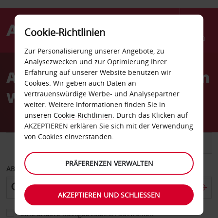
Cookie-Richtlinien
Menü
Zur Personalisierung unserer Angebote, zu
Welcome
Analysezwecken und zur Optimierung Ihrer
to
Autovermietung Flughafen
Erfahrung auf unserer Website benutzen wir
Avis
Cookies. Wir geben auch Daten an
Warschau-Modlin
vertrauenswürdige Werbe- und Analysepartner
weiter. Weitere Informationen finden Sie in
unseren
Cookie-Richtlinien
. Durch das Klicken auf
AKZEPTIEREN erklären Sie sich mit der Verwendung
von Cookies einverstanden.
FAHRZEUG
TRANSPORTER
PRÄFERENZEN VERWALTEN
ABHOLEN VON
AKZEPTIEREN UND SCHLIESSEN
Eine andere Rückgabestation auswählen