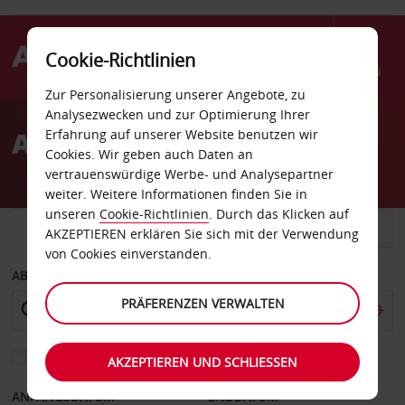
Cookie-Richtlinien
Menü
Zur Personalisierung unserer Angebote, zu
Welcome
Analysezwecken und zur Optimierung Ihrer
to
Autovermietung Braga
Erfahrung auf unserer Website benutzen wir
Avis
Cookies. Wir geben auch Daten an
vertrauenswürdige Werbe- und Analysepartner
weiter. Weitere Informationen finden Sie in
unseren
Cookie-Richtlinien
. Durch das Klicken auf
FAHRZEUG
TRANSPORTER
AKZEPTIEREN erklären Sie sich mit der Verwendung
von Cookies einverstanden.
ABHOLEN VON
PRÄFERENZEN VERWALTEN
Eine andere Rückgabestation auswählen
AKZEPTIEREN UND SCHLIESSEN
ANFANGSDATUM
ENDDATUM