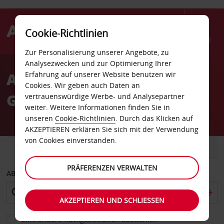
Cookie-Richtlinien
Menü
Zur Personalisierung unserer Angebote, zu
Welcome
Analysezwecken und zur Optimierung Ihrer
to
Autovermietung Lissabon
Erfahrung auf unserer Website benutzen wir
Avis
Cookies. Wir geben auch Daten an
Gare do Oriente Bahnhof
vertrauenswürdige Werbe- und Analysepartner
weiter. Weitere Informationen finden Sie in
unseren
Cookie-Richtlinien
. Durch das Klicken auf
AKZEPTIEREN erklären Sie sich mit der Verwendung
von Cookies einverstanden.
FAHRZEUG
TRANSPORTER
PRÄFERENZEN VERWALTEN
ABHOLEN VON
AKZEPTIEREN UND SCHLIESSEN
Eine andere Rückgabestation auswählen