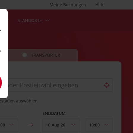
Meine Buchungen
Hilfe
S
STANDORTE
r
n
TRANSPORTER
estation auswählen
ENDDATUM