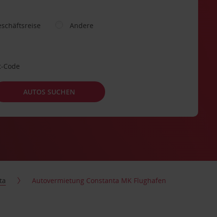
schäftsreise
Andere
t-Code
AUTOS SUCHEN
ta
Autovermietung Constanta MK Flughafen