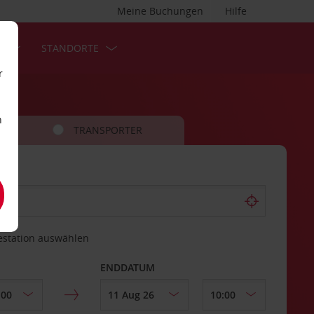
Meine Buchungen
Hilfe
S
STANDORTE
r
n
TRANSPORTER
estation auswählen
ENDDATUM