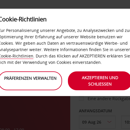
Cookie-Richtlinien
IETWAGEN
SELF-SERVICES
EXTRAS
BUSINES
Zur Personalisierung unserer Angebote, zu Analysezwecken und zu
Optimierung Ihrer Erfahrung auf unserer Website benutzen wir
Cookies. Wir geben auch Daten an vertrauenswürdige Werbe- und
g
Analysepartner weiter. Weitere Informationen finden Sie in unsere
FAHRZEUG
Cookie-Richtlinien
. Durch das Klicken auf AKZEPTIEREN erklären Sie
sich mit der Verwendung von Cookies einverstanden.
ABHOLEN VON
AKZEPTIEREN UND
PRÄFERENZEN VERWALTEN
SCHLIESSEN
Eine andere Rückgab
ANFANGSDATUM
08:00 - 17:00