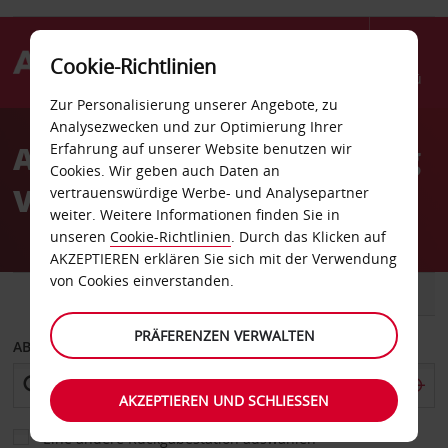
Cookie-Richtlinien
Menü
Zur Personalisierung unserer Angebote, zu
Welcome
Analysezwecken und zur Optimierung Ihrer
to
Autovermietung Göteborg
Erfahrung auf unserer Website benutzen wir
Avis
Cookies. Wir geben auch Daten an
Vastra Frolunda
vertrauenswürdige Werbe- und Analysepartner
weiter. Weitere Informationen finden Sie in
unseren
Cookie-Richtlinien
. Durch das Klicken auf
AKZEPTIEREN erklären Sie sich mit der Verwendung
von Cookies einverstanden.
FAHRZEUG
TRANSPORTER
PRÄFERENZEN VERWALTEN
ABHOLEN VON
AKZEPTIEREN UND SCHLIESSEN
Eine andere Rückgabestation auswählen