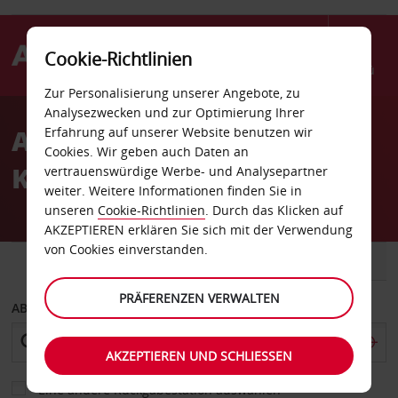
Cookie-Richtlinien
Menü
Zur Personalisierung unserer Angebote, zu
Welcome
Analysezwecken und zur Optimierung Ihrer
to
Autovermietung
Erfahrung auf unserer Website benutzen wir
Avis
Cookies. Wir geben auch Daten an
Kristianstad Stadt
vertrauenswürdige Werbe- und Analysepartner
weiter. Weitere Informationen finden Sie in
unseren
Cookie-Richtlinien
. Durch das Klicken auf
AKZEPTIEREN erklären Sie sich mit der Verwendung
von Cookies einverstanden.
FAHRZEUG
TRANSPORTER
PRÄFERENZEN VERWALTEN
ABHOLEN VON
AKZEPTIEREN UND SCHLIESSEN
Eine andere Rückgabestation auswählen