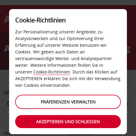
Cookie-Richtlinien
Menü
Zur Personalisierung unserer Angebote, zu
Welcome
Analysezwecken und zur Optimierung Ihrer
to
Autovermietung Linköping
Erfahrung auf unserer Website benutzen wir
Avis
Cookies. Wir geben auch Daten an
vertrauenswürdige Werbe- und Analysepartner
weiter. Weitere Informationen finden Sie in
unseren
Cookie-Richtlinien
. Durch das Klicken auf
FAHRZEUG
TRANSPORTER
AKZEPTIEREN erklären Sie sich mit der Verwendung
von Cookies einverstanden.
ABHOLEN VON
PRÄFERENZEN VERWALTEN
Eine andere Rückgabestation auswählen
AKZEPTIEREN UND SCHLIESSEN
ANFANGSDATUM
ENDDATUM