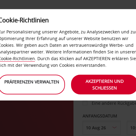
Cookie-Richtlinien
IETWAGEN
SELF-SERVICES
EXTRAS
BUSINES
Zur Personalisierung unserer Angebote, zu Analysezwecken und zu
Optimierung Ihrer Erfahrung auf unserer Website benutzen wir
Cookies. Wir geben auch Daten an vertrauenswürdige Werbe- und
g
Analysepartner weiter. Weitere Informationen finden Sie in unsere
FAHRZEUG
Cookie-Richtlinien
. Durch das Klicken auf AKZEPTIEREN erklären Sie
sich mit der Verwendung von Cookies einverstanden.
ABHOLEN VON
AKZEPTIEREN UND
PRÄFERENZEN VERWALTEN
SCHLIESSEN
Eine andere Rückgab
ANFANGSDATUM