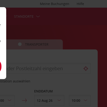
Meine Buchungen
Hilfe
S
STANDORTE
r
n
TRANSPORTER
estation auswählen
ENDDATUM