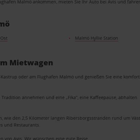
lughafen Malmö ankommen, mieten Sie Ihr Auto bei Avis und fahren
lmö
Ost
Malmö Hyllie Station
nem Mietwagen
Kastrup oder am Flughafen Malmö und genießen Sie eine komforta
 Tradition annehmen und eine „Fika“, eine Kaffeepause, abhalten. 
en, wie den 2,5 Kilometer langen Ribersborgsstranden rund um Vä
és und Restaurants.
 von Avis. Wir wünschen eine gute Reise.