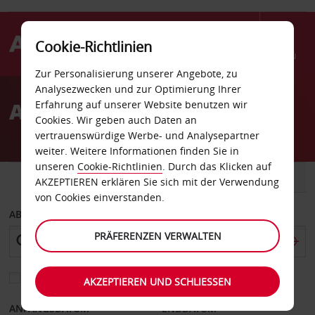
Cookie-Richtlinien
Menü
Zur Personalisierung unserer Angebote, zu
Welcome
Analysezwecken und zur Optimierung Ihrer
to
Autovermietung Nassjo
Erfahrung auf unserer Website benutzen wir
Avis
Cookies. Wir geben auch Daten an
vertrauenswürdige Werbe- und Analysepartner
weiter. Weitere Informationen finden Sie in
unseren
Cookie-Richtlinien
. Durch das Klicken auf
FAHRZEUG
TRANSPORTER
AKZEPTIEREN erklären Sie sich mit der Verwendung
von Cookies einverstanden.
ABHOLEN VON
PRÄFERENZEN VERWALTEN
Eine andere Rückgabestation auswählen
AKZEPTIEREN UND SCHLIESSEN
ANFANGSDATUM
ENDDATUM