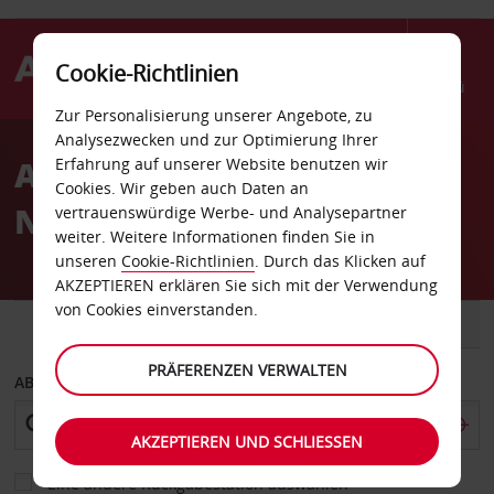
Cookie-Richtlinien
Menü
Zur Personalisierung unserer Angebote, zu
Welcome
Analysezwecken und zur Optimierung Ihrer
to
Autovermietung
Erfahrung auf unserer Website benutzen wir
Avis
Cookies. Wir geben auch Daten an
Nynäshamn Stadt
vertrauenswürdige Werbe- und Analysepartner
weiter. Weitere Informationen finden Sie in
unseren
Cookie-Richtlinien
. Durch das Klicken auf
AKZEPTIEREN erklären Sie sich mit der Verwendung
von Cookies einverstanden.
FAHRZEUG
TRANSPORTER
PRÄFERENZEN VERWALTEN
ABHOLEN VON
AKZEPTIEREN UND SCHLIESSEN
Eine andere Rückgabestation auswählen