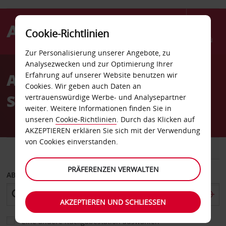
Cookie-Richtlinien
Menü
Zur Personalisierung unserer Angebote, zu
Welcome
Analysezwecken und zur Optimierung Ihrer
to
Autovermietung in der
Erfahrung auf unserer Website benutzen wir
Avis
Cookies. Wir geben auch Daten an
Schweiz
vertrauenswürdige Werbe- und Analysepartner
weiter. Weitere Informationen finden Sie in
unseren
Cookie-Richtlinien
. Durch das Klicken auf
AKZEPTIEREN erklären Sie sich mit der Verwendung
von Cookies einverstanden.
FAHRZEUG
TRANSPORTER
PRÄFERENZEN VERWALTEN
ABHOLEN VON
AKZEPTIEREN UND SCHLIESSEN
Eine andere Rückgabestation auswählen