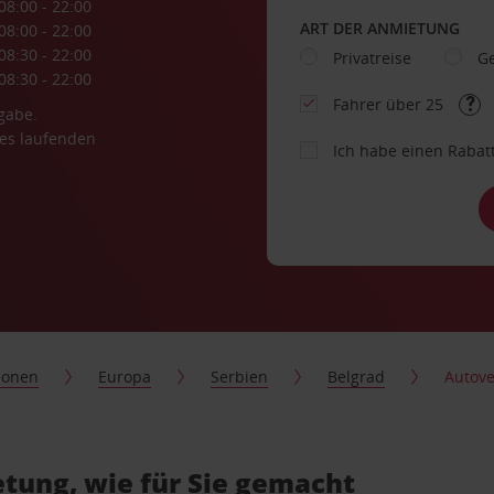
08:00 - 22:00
ART DER ANMIETUNG
08:00 - 22:00
08:30 - 22:00
Privatreise
Ge
08:30 - 22:00
Fahrer über 25
gabe.
es laufenden
Ich habe einen Rabat
ionen
Europa
Serbien
Belgrad
Autove
tung, wie für Sie gemacht