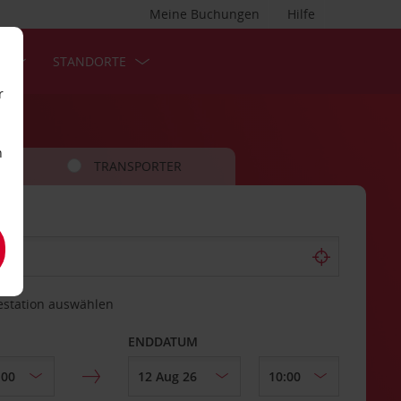
Meine Buchungen
Hilfe
S
STANDORTE
r
n
TRANSPORTER
estation auswählen
ENDDATUM