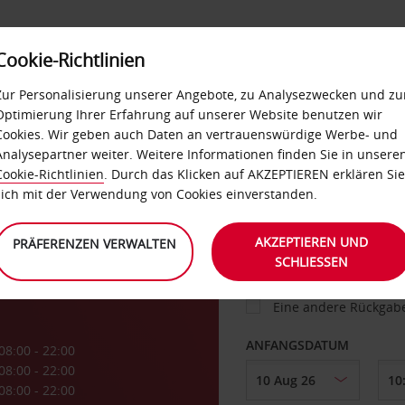
Cookie-Richtlinien
IETWAGEN
SELF-SERVICES
EXTRAS
BUSINES
Zur Personalisierung unserer Angebote, zu Analysezwecken und zu
Optimierung Ihrer Erfahrung auf unserer Website benutzen wir
Cookies. Wir geben auch Daten an vertrauenswürdige Werbe- und
g
Analysepartner weiter. Weitere Informationen finden Sie in unsere
FAHRZEUG
Cookie-Richtlinien
. Durch das Klicken auf AKZEPTIEREN erklären Sie
sich mit der Verwendung von Cookies einverstanden.
fen
ABHOLEN VON
AKZEPTIEREN UND
PRÄFERENZEN VERWALTEN
SCHLIESSEN
Eine andere Rückgab
ANFANGSDATUM
08:00 - 22:00
08:00 - 22:00
08:00 - 22:00