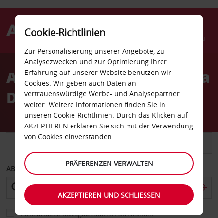
Cookie-Richtlinien
Menü
Zur Personalisierung unserer Angebote, zu
Welcome
Analysezwecken und zur Optimierung Ihrer
to
Autovermietung Barcelona
Erfahrung auf unserer Website benutzen wir
Avis
Cookies. Wir geben auch Daten an
Diagonal Mar
vertrauenswürdige Werbe- und Analysepartner
weiter. Weitere Informationen finden Sie in
unseren
Cookie-Richtlinien
. Durch das Klicken auf
AKZEPTIEREN erklären Sie sich mit der Verwendung
von Cookies einverstanden.
FAHRZEUG
TRANSPORTER
PRÄFERENZEN VERWALTEN
ABHOLEN VON
AKZEPTIEREN UND SCHLIESSEN
Eine andere Rückgabestation auswählen