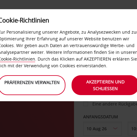
Cookie-Richtlinien
IETWAGEN
SELF-SERVICES
EXTRAS
BUSINES
Zur Personalisierung unserer Angebote, zu Analysezwecken und zu
Optimierung Ihrer Erfahrung auf unserer Website benutzen wir
Cookies. Wir geben auch Daten an vertrauenswürdige Werbe- und
g
Analysepartner weiter. Weitere Informationen finden Sie in unsere
FAHRZEUG
Cookie-Richtlinien
. Durch das Klicken auf AKZEPTIEREN erklären Sie
sich mit der Verwendung von Cookies einverstanden.
ABHOLEN VON
AKZEPTIEREN UND
PRÄFERENZEN VERWALTEN
SCHLIESSEN
Eine andere Rückgab
ANFANGSDATUM