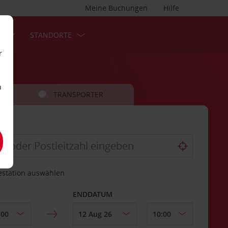
Meine Buchungen
Hilfe
S
STANDORTE
r
n
TRANSPORTER
estation auswählen
ENDDATUM