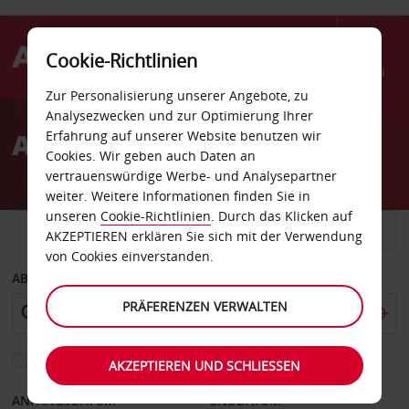
Cookie-Richtlinien
Menü
Zur Personalisierung unserer Angebote, zu
Welcome
Analysezwecken und zur Optimierung Ihrer
to
Autovermietung Huesca
Erfahrung auf unserer Website benutzen wir
Avis
Cookies. Wir geben auch Daten an
vertrauenswürdige Werbe- und Analysepartner
weiter. Weitere Informationen finden Sie in
unseren
Cookie-Richtlinien
. Durch das Klicken auf
FAHRZEUG
TRANSPORTER
AKZEPTIEREN erklären Sie sich mit der Verwendung
von Cookies einverstanden.
ABHOLEN VON
PRÄFERENZEN VERWALTEN
Eine andere Rückgabestation auswählen
AKZEPTIEREN UND SCHLIESSEN
ANFANGSDATUM
ENDDATUM