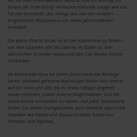
von dichten Pinienwäldern bedeckt und ein Ausflug ins
Innere der Insel bringt versteckte Kleinode zutage wie das
Tal von Buscastell, das infolge des von den Arabern
eingeführten Wasserbaus vor vielen Jahrhunderten
entstand.
Die wahre Pracht Ibizas ist an der Küstenlinie zu finden –
von den Salzseen von Ses Salines im Süden zu den
zahlreichen Stränden Ibizas und den Can Marça Höhlen
im Norden.
Ab Abend hält Ibiza für jeden Geschmack das Richtige
bereit. Weltweit gefeierte Nachtclubs finden sich überall
auf der Insel und alle, die es etwas ruhiger angehen
lassen möchten, haben diverse Möglichkeiten, sich die
lokale Küche schmecken zu lassen. Auf jeder Speisekarte
finden Sie neben Fischgerichten auch beliebte spanische
Klassiker wie Paella und
Gazpacho
(kalte Suppe aus
Tomaten und Paprika).