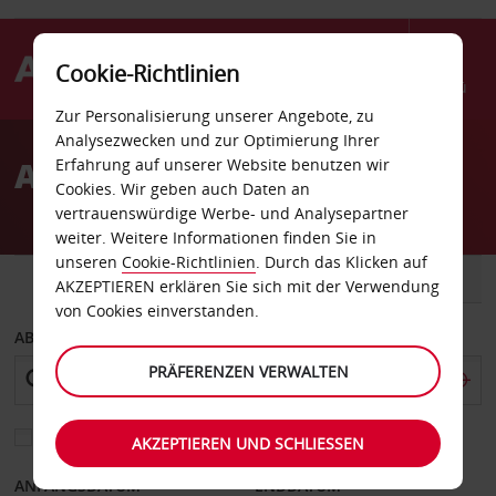
Cookie-Richtlinien
Menü
Zur Personalisierung unserer Angebote, zu
Welcome
Analysezwecken und zur Optimierung Ihrer
to
Autovermietung Ibiza
Erfahrung auf unserer Website benutzen wir
Avis
Cookies. Wir geben auch Daten an
vertrauenswürdige Werbe- und Analysepartner
weiter. Weitere Informationen finden Sie in
unseren
Cookie-Richtlinien
. Durch das Klicken auf
FAHRZEUG
TRANSPORTER
AKZEPTIEREN erklären Sie sich mit der Verwendung
von Cookies einverstanden.
ABHOLEN VON
PRÄFERENZEN VERWALTEN
Eine andere Rückgabestation auswählen
AKZEPTIEREN UND SCHLIESSEN
ANFANGSDATUM
ENDDATUM