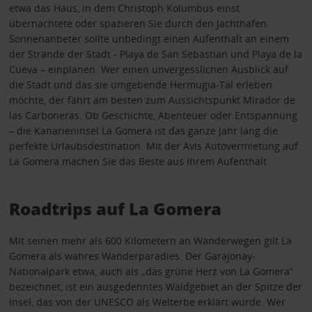
etwa das Haus, in dem Christoph Kolumbus einst
übernachtete oder spazieren Sie durch den Jachthafen.
Sonnenanbeter sollte unbedingt einen Aufenthalt an einem
der Strände der Stadt - Playa de San Sebastian und Playa de la
Cueva – einplanen. Wer einen unvergesslichen Ausblick auf
die Stadt und das sie umgebende Hermugia-Tal erleben
möchte, der fährt am besten zum Aussichtspunkt Mirador de
las Carboneras. Ob Geschichte, Abenteuer oder Entspannung
– die Kanarieninsel La Gomera ist das ganze Jahr lang die
perfekte Urlaubsdestination. Mit der Avis Autovermietung auf
La Gomera machen Sie das Beste aus Ihrem Aufenthalt.
Roadtrips auf La Gomera
Mit seinen mehr als 600 Kilometern an Wanderwegen gilt La
Gomera als wahres Wanderparadies. Der Garajonay-
Nationalpark etwa, auch als „das grüne Herz von La Gomera“
bezeichnet, ist ein ausgedehntes Waldgebiet an der Spitze der
Insel, das von der UNESCO als Welterbe erklärt wurde. Wer