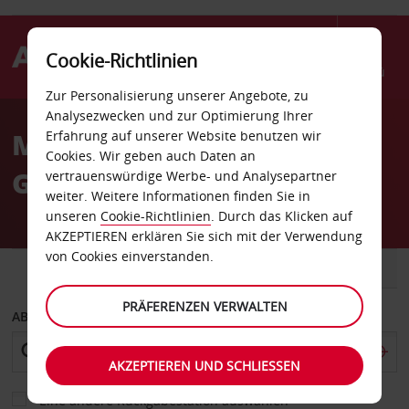
Cookie-Richtlinien
Menü
Zur Personalisierung unserer Angebote, zu
Welcome
Analysezwecken und zur Optimierung Ihrer
to
MIT DEM MIETWAGEN LA
Erfahrung auf unserer Website benutzen wir
Avis
Cookies. Wir geben auch Daten an
GOMERA ENTDECKEN
vertrauenswürdige Werbe- und Analysepartner
weiter. Weitere Informationen finden Sie in
unseren
Cookie-Richtlinien
. Durch das Klicken auf
AKZEPTIEREN erklären Sie sich mit der Verwendung
von Cookies einverstanden.
FAHRZEUG
TRANSPORTER
PRÄFERENZEN VERWALTEN
ABHOLEN VON
AKZEPTIEREN UND SCHLIESSEN
Eine andere Rückgabestation auswählen