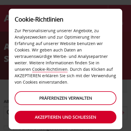
Cookie-Richtlinien
Menü
Zur Personalisierung unserer Angebote, zu
Welcome
Analysezwecken und zur Optimierung Ihrer
to
Autovermietung Marbella
Erfahrung auf unserer Website benutzen wir
Avis
Cookies. Wir geben auch Daten an
Stadt
vertrauenswürdige Werbe- und Analysepartner
weiter. Weitere Informationen finden Sie in
unseren
Cookie-Richtlinien
. Durch das Klicken auf
AKZEPTIEREN erklären Sie sich mit der Verwendung
von Cookies einverstanden.
FAHRZEUG
TRANSPORTER
PRÄFERENZEN VERWALTEN
ABHOLEN VON
AKZEPTIEREN UND SCHLIESSEN
Eine andere Rückgabestation auswählen