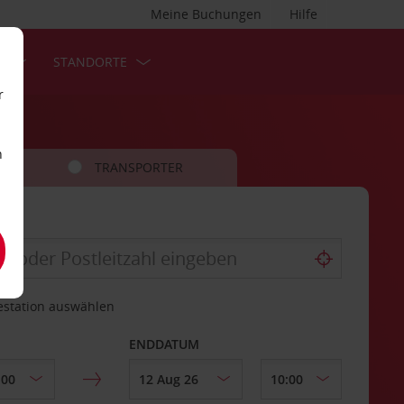
Meine Buchungen
Hilfe
S
STANDORTE
r
n
TRANSPORTER
estation auswählen
ENDDATUM