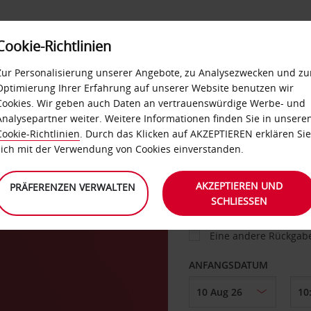
Cookie-Richtlinien
IETWAGEN
SELF-SERVICES
EXTRAS
BUSINES
Zur Personalisierung unserer Angebote, zu Analysezwecken und zu
Optimierung Ihrer Erfahrung auf unserer Website benutzen wir
Cookies. Wir geben auch Daten an vertrauenswürdige Werbe- und
g
Analysepartner weiter. Weitere Informationen finden Sie in unsere
FAHRZEUG
Cookie-Richtlinien
. Durch das Klicken auf AKZEPTIEREN erklären Sie
sich mit der Verwendung von Cookies einverstanden.
ABHOLEN VON
AKZEPTIEREN UND
PRÄFERENZEN VERWALTEN
SCHLIESSEN
Eine andere Rückgab
ANFANGSDATUM