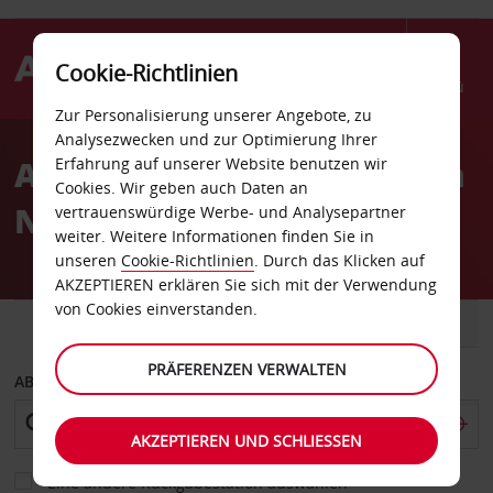
Cookie-Richtlinien
Menü
Zur Personalisierung unserer Angebote, zu
Welcome
Analysezwecken und zur Optimierung Ihrer
to
Autovermietung Esenboga
Erfahrung auf unserer Website benutzen wir
Avis
Cookies. Wir geben auch Daten an
Nationaler Flughafen
vertrauenswürdige Werbe- und Analysepartner
weiter. Weitere Informationen finden Sie in
unseren
Cookie-Richtlinien
. Durch das Klicken auf
AKZEPTIEREN erklären Sie sich mit der Verwendung
von Cookies einverstanden.
FAHRZEUG
TRANSPORTER
PRÄFERENZEN VERWALTEN
ABHOLEN VON
AKZEPTIEREN UND SCHLIESSEN
Eine andere Rückgabestation auswählen