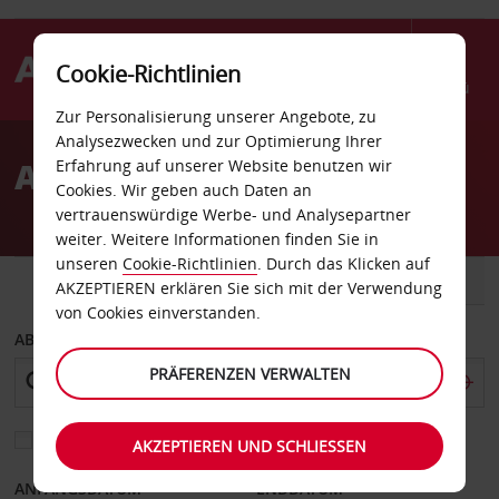
Cookie-Richtlinien
Menü
Zur Personalisierung unserer Angebote, zu
Welcome
Analysezwecken und zur Optimierung Ihrer
to
Autovermietung Aydin
Erfahrung auf unserer Website benutzen wir
Avis
Cookies. Wir geben auch Daten an
vertrauenswürdige Werbe- und Analysepartner
weiter. Weitere Informationen finden Sie in
unseren
Cookie-Richtlinien
. Durch das Klicken auf
FAHRZEUG
TRANSPORTER
AKZEPTIEREN erklären Sie sich mit der Verwendung
von Cookies einverstanden.
ABHOLEN VON
PRÄFERENZEN VERWALTEN
Eine andere Rückgabestation auswählen
AKZEPTIEREN UND SCHLIESSEN
ANFANGSDATUM
ENDDATUM