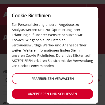
Cookie-Richtlinien
Menü
Zur Personalisierung unserer Angebote, zu
Welcome
Analysezwecken und zur Optimierung Ihrer
to
Autovermietung Elazig
Erfahrung auf unserer Website benutzen wir
Avis
Cookies. Wir geben auch Daten an
vertrauenswürdige Werbe- und Analysepartner
weiter. Weitere Informationen finden Sie in
unseren
Cookie-Richtlinien
. Durch das Klicken auf
FAHRZEUG
TRANSPORTER
AKZEPTIEREN erklären Sie sich mit der Verwendung
von Cookies einverstanden.
ABHOLEN VON
PRÄFERENZEN VERWALTEN
Eine andere Rückgabestation auswählen
AKZEPTIEREN UND SCHLIESSEN
ANFANGSDATUM
ENDDATUM