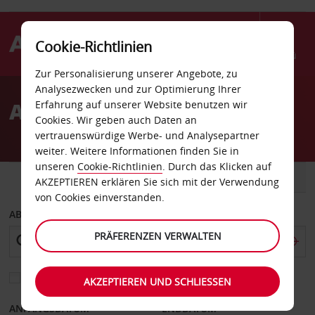
Cookie-Richtlinien
Menü
Zur Personalisierung unserer Angebote, zu
Welcome
Analysezwecken und zur Optimierung Ihrer
to
Autovermietung Erzincan
Erfahrung auf unserer Website benutzen wir
Avis
Cookies. Wir geben auch Daten an
vertrauenswürdige Werbe- und Analysepartner
weiter. Weitere Informationen finden Sie in
unseren
Cookie-Richtlinien
. Durch das Klicken auf
FAHRZEUG
TRANSPORTER
AKZEPTIEREN erklären Sie sich mit der Verwendung
von Cookies einverstanden.
ABHOLEN VON
PRÄFERENZEN VERWALTEN
Eine andere Rückgabestation auswählen
AKZEPTIEREN UND SCHLIESSEN
ANFANGSDATUM
ENDDATUM