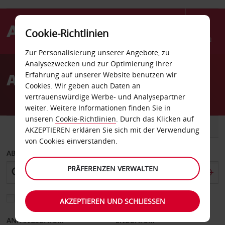
Cookie-Richtlinien
Menü
Zur Personalisierung unserer Angebote, zu
Welcome
Analysezwecken und zur Optimierung Ihrer
to
Autovermietung Muş
Erfahrung auf unserer Website benutzen wir
Avis
Cookies. Wir geben auch Daten an
vertrauenswürdige Werbe- und Analysepartner
weiter. Weitere Informationen finden Sie in
unseren
Cookie-Richtlinien
. Durch das Klicken auf
FAHRZEUG
TRANSPORTER
AKZEPTIEREN erklären Sie sich mit der Verwendung
von Cookies einverstanden.
ABHOLEN VON
PRÄFERENZEN VERWALTEN
Eine andere Rückgabestation auswählen
AKZEPTIEREN UND SCHLIESSEN
ANFANGSDATUM
ENDDATUM