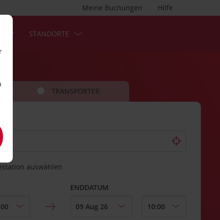
Meine Buchungen
Hilfe
S
STANDORTE
r
n
TRANSPORTER
estation auswählen
ENDDATUM