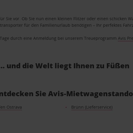
ür Sie vor. Ob Sie nun einen kleinen Flitzer oder einen schicken Wa
ransporter für den Familienurlaub benötigen – Ihr perfektes Fahrz
se Tage durch eine Anmeldung bei unserem Treueprogramm
Avis Pr
… und die Welt liegt Ihnen zu Füßen
Entdecken Sie Avis-Mietwagenstando
fen Ostrava
Brünn (Lieferservice)