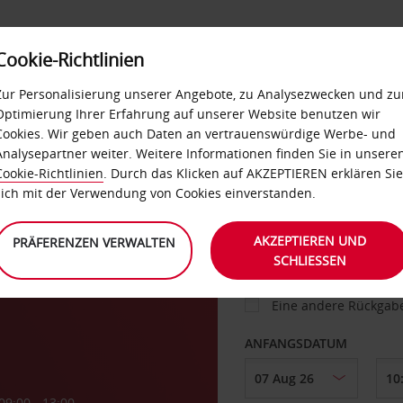
Cookie-Richtlinien
IETWAGEN
SELF-SERVICES
EXTRAS
BUSINES
Zur Personalisierung unserer Angebote, zu Analysezwecken und zu
Optimierung Ihrer Erfahrung auf unserer Website benutzen wir
Cookies. Wir geben auch Daten an vertrauenswürdige Werbe- und
g
Analysepartner weiter. Weitere Informationen finden Sie in unsere
FAHRZEUG
Cookie-Richtlinien
. Durch das Klicken auf AKZEPTIEREN erklären Sie
sich mit der Verwendung von Cookies einverstanden.
ABHOLEN VON
AKZEPTIEREN UND
PRÄFERENZEN VERWALTEN
SCHLIESSEN
Eine andere Rückgab
ANFANGSDATUM
09:00 - 13:00