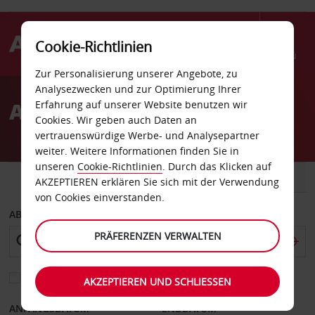
Cookie-Richtlinien
Menü
Zur Personalisierung unserer Angebote, zu
Welcome
Analysezwecken und zur Optimierung Ihrer
to
Autovermietung Lwiw
Erfahrung auf unserer Website benutzen wir
Avis
Cookies. Wir geben auch Daten an
vertrauenswürdige Werbe- und Analysepartner
weiter. Weitere Informationen finden Sie in
unseren
Cookie-Richtlinien
. Durch das Klicken auf
FAHRZEUG
TRANSPORTER
AKZEPTIEREN erklären Sie sich mit der Verwendung
von Cookies einverstanden.
ABHOLEN VON
PRÄFERENZEN VERWALTEN
Eine andere Rückgabestation auswählen
AKZEPTIEREN UND SCHLIESSEN
ANFANGSDATUM
ENDDATUM