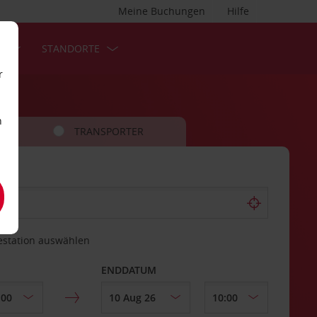
Meine Buchungen
Hilfe
S
STANDORTE
r
n
TRANSPORTER
estation auswählen
ENDDATUM