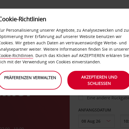
Cookie-Richtlinien
IETWAGEN
SELF-SERVICES
EXTRAS
BUSINES
Zur Personalisierung unserer Angebote, zu Analysezwecken und zu
Optimierung Ihrer Erfahrung auf unserer Website benutzen wir
Cookies. Wir geben auch Daten an vertrauenswürdige Werbe- und
g
Analysepartner weiter. Weitere Informationen finden Sie in unsere
FAHRZEUG
Cookie-Richtlinien
. Durch das Klicken auf AKZEPTIEREN erklären Sie
sich mit der Verwendung von Cookies einverstanden.
ABHOLEN VON
AKZEPTIEREN UND
PRÄFERENZEN VERWALTEN
SCHLIESSEN
nhof
Eine andere Rückgab
ANFANGSDATUM
07:00 - 19:00