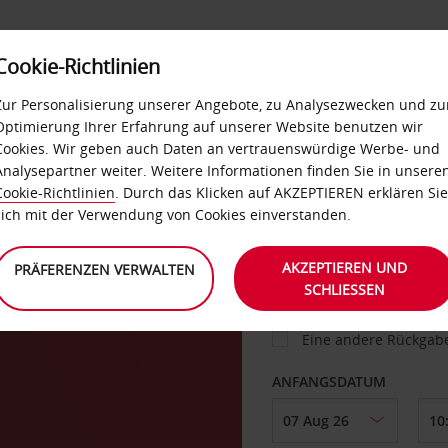
Cookie-Richtlinien
IETWAGEN
SELF-SERVICES
EXTRAS
BUSINES
Zur Personalisierung unserer Angebote, zu Analysezwecken und zu
Optimierung Ihrer Erfahrung auf unserer Website benutzen wir
Cookies. Wir geben auch Daten an vertrauenswürdige Werbe- und
g
Analysepartner weiter. Weitere Informationen finden Sie in unsere
FAHRZEUG
Cookie-Richtlinien
. Durch das Klicken auf AKZEPTIEREN erklären Sie
sich mit der Verwendung von Cookies einverstanden.
ABHOLEN VON
AKZEPTIEREN UND
PRÄFERENZEN VERWALTEN
SCHLIESSEN
Eine andere Rückgab
ANFANGSDATUM