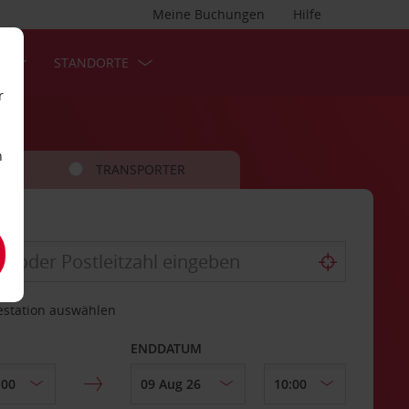
Meine Buchungen
Hilfe
S
STANDORTE
r
n
TRANSPORTER
estation auswählen
ENDDATUM