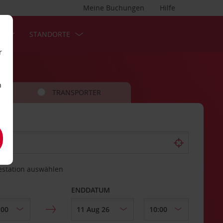
Meine Buchungen
Hilfe
S
STANDORTE
r
n
TRANSPORTER
estation auswählen
ENDDATUM