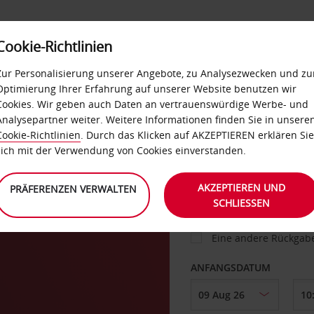
Cookie-Richtlinien
IETWAGEN
SELF-SERVICES
EXTRAS
BUSINES
Zur Personalisierung unserer Angebote, zu Analysezwecken und zu
Optimierung Ihrer Erfahrung auf unserer Website benutzen wir
Cookies. Wir geben auch Daten an vertrauenswürdige Werbe- und
g
Analysepartner weiter. Weitere Informationen finden Sie in unsere
FAHRZEUG
Cookie-Richtlinien
. Durch das Klicken auf AKZEPTIEREN erklären Sie
sich mit der Verwendung von Cookies einverstanden.
ABHOLEN VON
AKZEPTIEREN UND
PRÄFERENZEN VERWALTEN
SCHLIESSEN
Eine andere Rückgab
ANFANGSDATUM