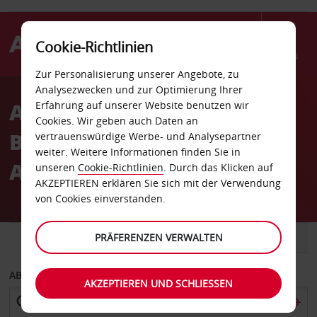
Cookie-Richtlinien
Menü
Zur Personalisierung unserer Angebote, zu
Welcome
Analysezwecken und zur Optimierung Ihrer
to
Autovermietung Leeds
Erfahrung auf unserer Website benutzen wir
Avis
Cookies. Wir geben auch Daten an
Bradford International
vertrauenswürdige Werbe- und Analysepartner
weiter. Weitere Informationen finden Sie in
Airport
unseren
Cookie-Richtlinien
. Durch das Klicken auf
AKZEPTIEREN erklären Sie sich mit der Verwendung
von Cookies einverstanden.
FAHRZEUG
PRÄFERENZEN VERWALTEN
TRANSPORTER
ABHOLEN VON
AKZEPTIEREN UND SCHLIESSEN