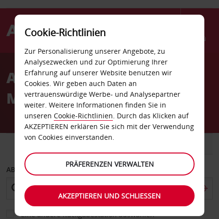
Cookie-Richtlinien
Menü
Zur Personalisierung unserer Angebote, zu
Welcome
Analysezwecken und zur Optimierung Ihrer
to
Autovermietung
Erfahrung auf unserer Website benutzen wir
Avis
Cookies. Wir geben auch Daten an
Maidstone
vertrauenswürdige Werbe- und Analysepartner
weiter. Weitere Informationen finden Sie in
unseren
Cookie-Richtlinien
. Durch das Klicken auf
AKZEPTIEREN erklären Sie sich mit der Verwendung
von Cookies einverstanden.
FAHRZEUG
TRANSPORTER
PRÄFERENZEN VERWALTEN
ABHOLEN VON
AKZEPTIEREN UND SCHLIESSEN
Eine andere Rückgabestation auswählen