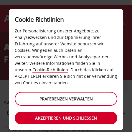
Cookie-Richtlinien
Menü
Zur Personalisierung unserer Angebote, zu
Welcome
Analysezwecken und zur Optimierung Ihrer
to
Autovermietung Reading
Erfahrung auf unserer Website benutzen wir
Avis
Cookies. Wir geben auch Daten an
Forbury Square
vertrauenswürdige Werbe- und Analysepartner
weiter. Weitere Informationen finden Sie in
unseren
Cookie-Richtlinien
. Durch das Klicken auf
AKZEPTIEREN erklären Sie sich mit der Verwendung
von Cookies einverstanden.
FAHRZEUG
TRANSPORTER
PRÄFERENZEN VERWALTEN
ABHOLEN VON
AKZEPTIEREN UND SCHLIESSEN
Eine andere Rückgabestation auswählen