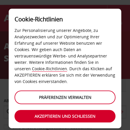
Cookie-Richtlinien
Menü
Zur Personalisierung unserer Angebote, zu
Welcome
Analysezwecken und zur Optimierung Ihrer
to
Autovermietung
Erfahrung auf unserer Website benutzen wir
Avis
Cookies. Wir geben auch Daten an
Southampton
vertrauenswürdige Werbe- und Analysepartner
weiter. Weitere Informationen finden Sie in
unseren
Cookie-Richtlinien
. Durch das Klicken auf
AKZEPTIEREN erklären Sie sich mit der Verwendung
von Cookies einverstanden.
FAHRZEUG
TRANSPORTER
PRÄFERENZEN VERWALTEN
ABHOLEN VON
AKZEPTIEREN UND SCHLIESSEN
Eine andere Rückgabestation auswählen