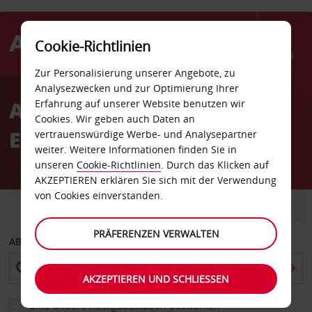
Cookie-Richtlinien
Menü
Zur Personalisierung unserer Angebote, zu
Welcome
Analysezwecken und zur Optimierung Ihrer
to
Autovermietung in
Erfahrung auf unserer Website benutzen wir
Avis
Cookies. Wir geben auch Daten an
Edinburgh Stadtzentrum
vertrauenswürdige Werbe- und Analysepartner
weiter. Weitere Informationen finden Sie in
unseren
Cookie-Richtlinien
. Durch das Klicken auf
AKZEPTIEREN erklären Sie sich mit der Verwendung
von Cookies einverstanden.
FAHRZEUG
TRANSPORTER
PRÄFERENZEN VERWALTEN
ABHOLEN VON
AKZEPTIEREN UND SCHLIESSEN
Eine andere Rückgabestation auswählen