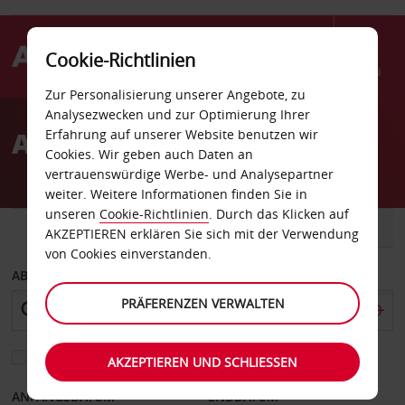
Cookie-Richtlinien
Menü
Zur Personalisierung unserer Angebote, zu
Welcome
Analysezwecken und zur Optimierung Ihrer
to
Autovermietung Antigua
Erfahrung auf unserer Website benutzen wir
Avis
Cookies. Wir geben auch Daten an
vertrauenswürdige Werbe- und Analysepartner
weiter. Weitere Informationen finden Sie in
unseren
Cookie-Richtlinien
. Durch das Klicken auf
FAHRZEUG
TRANSPORTER
AKZEPTIEREN erklären Sie sich mit der Verwendung
von Cookies einverstanden.
ABHOLEN VON
PRÄFERENZEN VERWALTEN
Eine andere Rückgabestation auswählen
AKZEPTIEREN UND SCHLIESSEN
ANFANGSDATUM
ENDDATUM