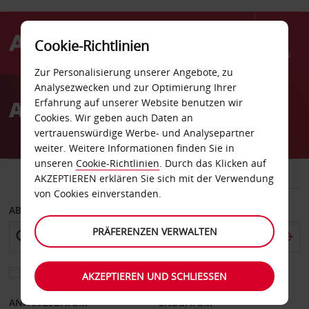
Cookie-Richtlinien
Menü
Zur Personalisierung unserer Angebote, zu
Welcome
Analysezwecken und zur Optimierung Ihrer
to
Autovermietung Aruba
Erfahrung auf unserer Website benutzen wir
Avis
Cookies. Wir geben auch Daten an
vertrauenswürdige Werbe- und Analysepartner
weiter. Weitere Informationen finden Sie in
unseren
Cookie-Richtlinien
. Durch das Klicken auf
FAHRZEUG
TRANSPORTER
AKZEPTIEREN erklären Sie sich mit der Verwendung
von Cookies einverstanden.
ABHOLEN VON
PRÄFERENZEN VERWALTEN
Eine andere Rückgabestation auswählen
AKZEPTIEREN UND SCHLIESSEN
ANFANGSDATUM
ENDDATUM