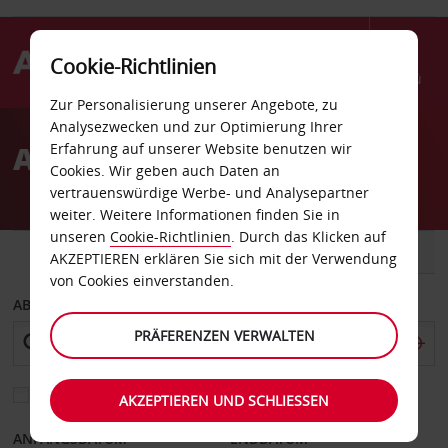
Cookie-Richtlinien
Menü
Zur Personalisierung unserer Angebote, zu
Welcome
Analysezwecken und zur Optimierung Ihrer
to
Autovermietung Nassau
Erfahrung auf unserer Website benutzen wir
Avis
Cookies. Wir geben auch Daten an
vertrauenswürdige Werbe- und Analysepartner
weiter. Weitere Informationen finden Sie in
unseren
Cookie-Richtlinien
. Durch das Klicken auf
FAHRZEUG
TRANSPORTER
AKZEPTIEREN erklären Sie sich mit der Verwendung
von Cookies einverstanden.
ABHOLEN VON
PRÄFERENZEN VERWALTEN
Eine andere Rückgabestation auswählen
AKZEPTIEREN UND SCHLIESSEN
ANFANGSDATUM
ENDDATUM