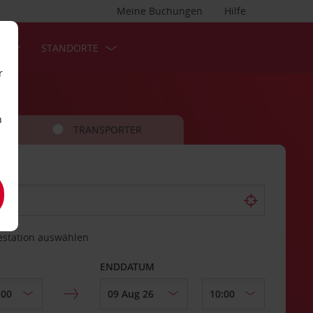
Meine Buchungen
Hilfe
S
STANDORTE
r
n
TRANSPORTER
estation auswählen
ENDDATUM