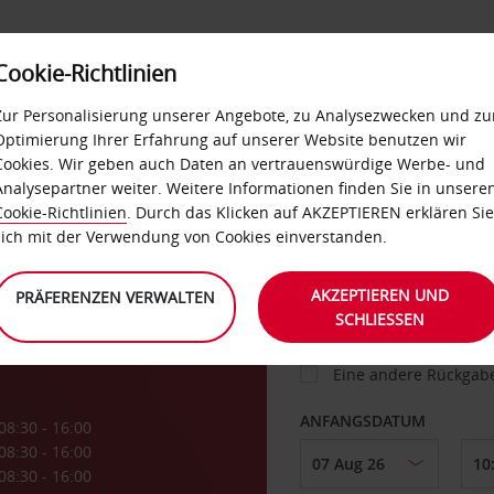
Cookie-Richtlinien
IETWAGEN
SELF-SERVICES
EXTRAS
BUSINES
Zur Personalisierung unserer Angebote, zu Analysezwecken und zu
Optimierung Ihrer Erfahrung auf unserer Website benutzen wir
Cookies. Wir geben auch Daten an vertrauenswürdige Werbe- und
g
Analysepartner weiter. Weitere Informationen finden Sie in unsere
FAHRZEUG
Cookie-Richtlinien
. Durch das Klicken auf AKZEPTIEREN erklären Sie
sich mit der Verwendung von Cookies einverstanden.
ABHOLEN VON
AKZEPTIEREN UND
PRÄFERENZEN VERWALTEN
SCHLIESSEN
Eine andere Rückgab
ANFANGSDATUM
08:30 - 16:00
08:30 - 16:00
08:30 - 16:00