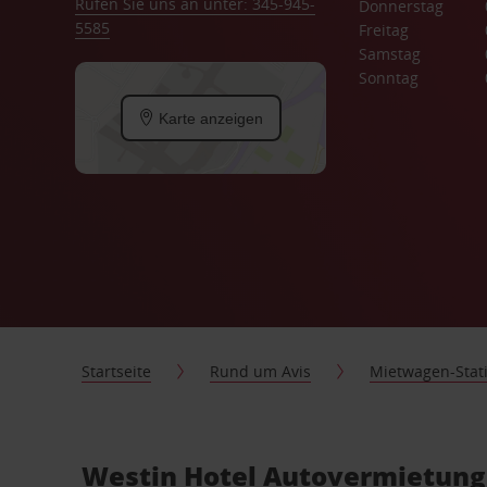
Rufen Sie uns an unter: 345-945-
Donnerstag
5585
Freitag
Samstag
Sonntag
Karte anzeigen
Startseite
Rund um Avis
Mietwagen-Stat
Westin Hotel Autovermietung,