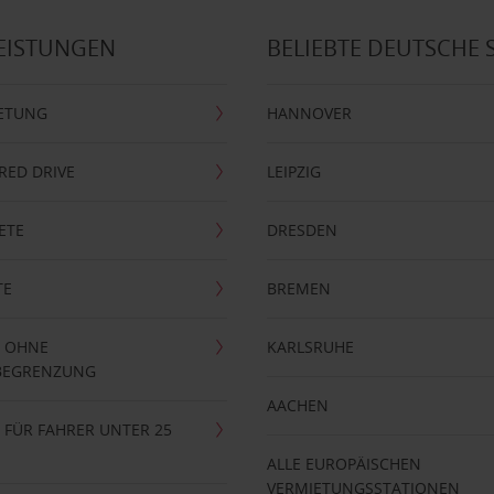
EISTUNGEN
BELIEBTE DEUTSCHE 
ETUNG
HANNOVER
RRED DRIVE
LEIPZIG
ETE
DRESDEN
TE
BREMEN
 OHNE
KARLSRUHE
BEGRENZUNG
AACHEN
FÜR FAHRER UNTER 25
ALLE EUROPÄISCHEN
VERMIETUNGSSTATIONEN