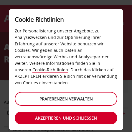
Cookie-Richtlinien
Menü
Zur Personalisierung unserer Angebote, zu
Welcome
Analysezwecken und zur Optimierung Ihrer
to
Autovermietung La
Erfahrung auf unserer Website benutzen wir
Avis
Cookies. Wir geben auch Daten an
Romana
vertrauenswürdige Werbe- und Analysepartner
weiter. Weitere Informationen finden Sie in
unseren
Cookie-Richtlinien
. Durch das Klicken auf
AKZEPTIEREN erklären Sie sich mit der Verwendung
von Cookies einverstanden.
FAHRZEUG
TRANSPORTER
PRÄFERENZEN VERWALTEN
ABHOLEN VON
AKZEPTIEREN UND SCHLIESSEN
Eine andere Rückgabestation auswählen