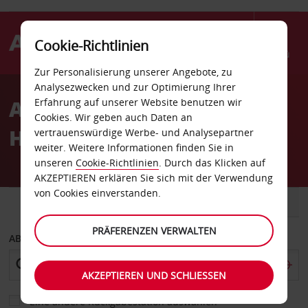
Cookie-Richtlinien
Menü
Zur Personalisierung unserer Angebote, zu
Welcome
Analysezwecken und zur Optimierung Ihrer
to
Autovermietung Rafael
Erfahrung auf unserer Website benutzen wir
Avis
Cookies. Wir geben auch Daten an
Hernández Flughafen
vertrauenswürdige Werbe- und Analysepartner
weiter. Weitere Informationen finden Sie in
unseren
Cookie-Richtlinien
. Durch das Klicken auf
AKZEPTIEREN erklären Sie sich mit der Verwendung
von Cookies einverstanden.
FAHRZEUG
TRANSPORTER
PRÄFERENZEN VERWALTEN
ABHOLEN VON
AKZEPTIEREN UND SCHLIESSEN
Eine andere Rückgabestation auswählen