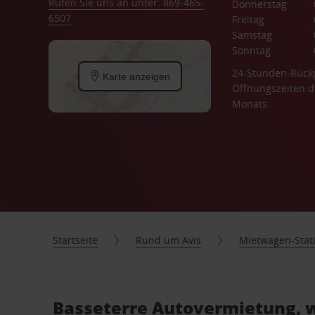
Rufen Sie uns an unter: 869-465-
Donnerstag
6507
Freitag
Samstag
Sonntag
24-Stunden-Rück
Karte anzeigen
Öffnungszeiten d
Monats.
Startseite
Rund um Avis
Mietwagen-Stat
Basseterre Autovermietung, w