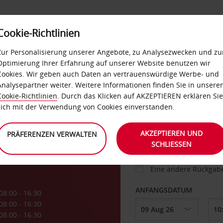
Cookie-Richtlinien
IETWAGEN
SELF-SERVICES
EXTRAS
BUSINES
Zur Personalisierung unserer Angebote, zu Analysezwecken und zu
Optimierung Ihrer Erfahrung auf unserer Website benutzen wir
Cookies. Wir geben auch Daten an vertrauenswürdige Werbe- und
g
Analysepartner weiter. Weitere Informationen finden Sie in unsere
FAHRZEUG
Cookie-Richtlinien
. Durch das Klicken auf AKZEPTIEREN erklären Sie
sich mit der Verwendung von Cookies einverstanden.
ABHOLEN VON
AKZEPTIEREN UND
PRÄFERENZEN VERWALTEN
SCHLIESSEN
Eine andere Rückgab
ANFANGSDATUM
08:00 - 16:30
08:00 - 16:30
08:00 - 16:30