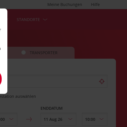
Meine Buchungen
Hilfe
S
STANDORTE
r
n
TRANSPORTER
estation auswählen
ENDDATUM