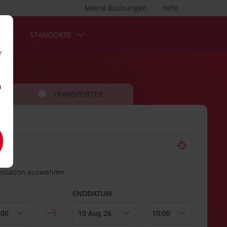
Meine Buchungen
Hilfe
S
STANDORTE
r
n
TRANSPORTER
estation auswählen
ENDDATUM