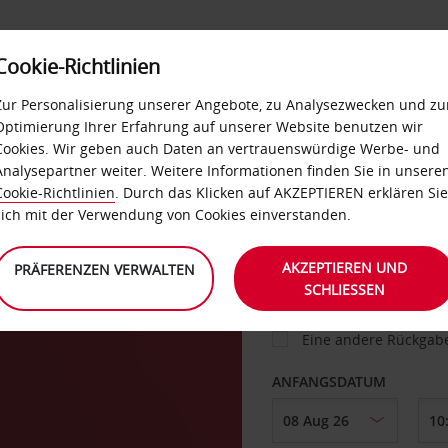
Cookie-Richtlinien
IETWAGEN
SELF-SERVICES
EXTRAS
BUSINES
Zur Personalisierung unserer Angebote, zu Analysezwecken und zu
Optimierung Ihrer Erfahrung auf unserer Website benutzen wir
Cookies. Wir geben auch Daten an vertrauenswürdige Werbe- und
g
Analysepartner weiter. Weitere Informationen finden Sie in unsere
FAHRZEUG
Cookie-Richtlinien
. Durch das Klicken auf AKZEPTIEREN erklären Sie
sich mit der Verwendung von Cookies einverstanden.
sort
ABHOLEN VON
AKZEPTIEREN UND
PRÄFERENZEN VERWALTEN
SCHLIESSEN
Eine andere Rückgab
ANFANGSDATUM