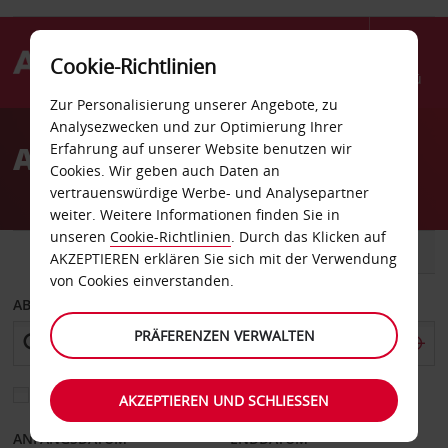
Cookie-Richtlinien
Menü
Zur Personalisierung unserer Angebote, zu
Welcome
Analysezwecken und zur Optimierung Ihrer
to
Autovermietung San Luis
Erfahrung auf unserer Website benutzen wir
Avis
Cookies. Wir geben auch Daten an
vertrauenswürdige Werbe- und Analysepartner
weiter. Weitere Informationen finden Sie in
unseren
Cookie-Richtlinien
. Durch das Klicken auf
FAHRZEUG
TRANSPORTER
AKZEPTIEREN erklären Sie sich mit der Verwendung
von Cookies einverstanden.
ABHOLEN VON
PRÄFERENZEN VERWALTEN
Eine andere Rückgabestation auswählen
AKZEPTIEREN UND SCHLIESSEN
ANFANGSDATUM
ENDDATUM