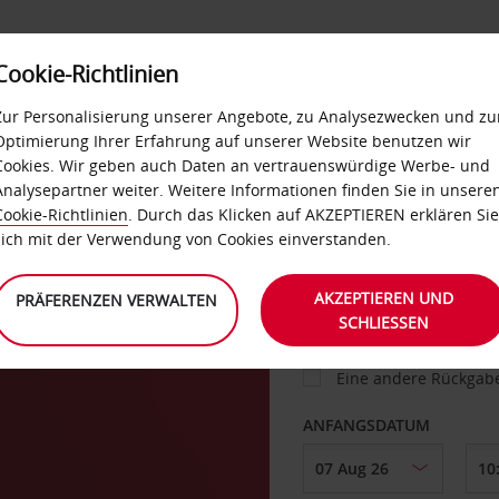
Cookie-Richtlinien
IETWAGEN
SELF-SERVICES
EXTRAS
BUSINES
Zur Personalisierung unserer Angebote, zu Analysezwecken und zu
Optimierung Ihrer Erfahrung auf unserer Website benutzen wir
Cookies. Wir geben auch Daten an vertrauenswürdige Werbe- und
g
Analysepartner weiter. Weitere Informationen finden Sie in unsere
FAHRZEUG
Cookie-Richtlinien
. Durch das Klicken auf AKZEPTIEREN erklären Sie
sich mit der Verwendung von Cookies einverstanden.
ABHOLEN VON
AKZEPTIEREN UND
PRÄFERENZEN VERWALTEN
SCHLIESSEN
Eine andere Rückgab
ANFANGSDATUM