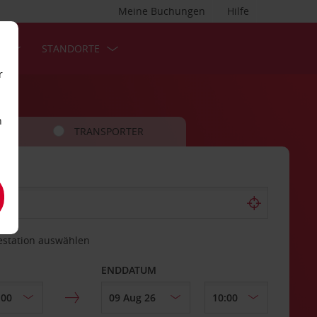
Meine Buchungen
Hilfe
S
STANDORTE
r
n
TRANSPORTER
estation auswählen
ENDDATUM