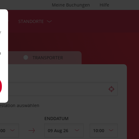
Meine Buchungen
Hilfe
S
STANDORTE
r
n
TRANSPORTER
estation auswählen
ENDDATUM