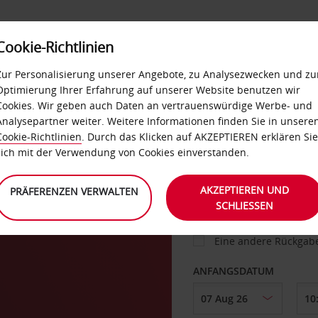
Cookie-Richtlinien
IETWAGEN
SELF-SERVICES
EXTRAS
BUSINES
Zur Personalisierung unserer Angebote, zu Analysezwecken und zu
Optimierung Ihrer Erfahrung auf unserer Website benutzen wir
Cookies. Wir geben auch Daten an vertrauenswürdige Werbe- und
g
Analysepartner weiter. Weitere Informationen finden Sie in unsere
FAHRZEUG
Cookie-Richtlinien
. Durch das Klicken auf AKZEPTIEREN erklären Sie
sich mit der Verwendung von Cookies einverstanden.
dt
ABHOLEN VON
AKZEPTIEREN UND
PRÄFERENZEN VERWALTEN
SCHLIESSEN
Eine andere Rückgab
ANFANGSDATUM