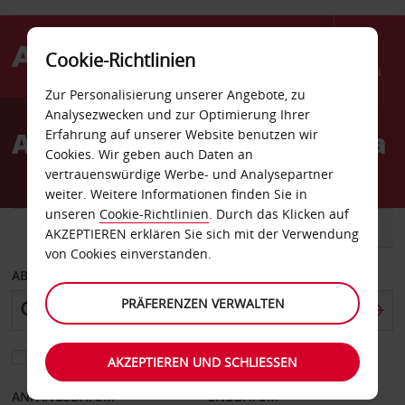
Cookie-Richtlinien
Menü
Zur Personalisierung unserer Angebote, zu
Welcome
Analysezwecken und zur Optimierung Ihrer
to
Autovermietung La Serena
Erfahrung auf unserer Website benutzen wir
Avis
Cookies. Wir geben auch Daten an
vertrauenswürdige Werbe- und Analysepartner
weiter. Weitere Informationen finden Sie in
unseren
Cookie-Richtlinien
. Durch das Klicken auf
FAHRZEUG
TRANSPORTER
AKZEPTIEREN erklären Sie sich mit der Verwendung
von Cookies einverstanden.
ABHOLEN VON
PRÄFERENZEN VERWALTEN
Eine andere Rückgabestation auswählen
AKZEPTIEREN UND SCHLIESSEN
ANFANGSDATUM
ENDDATUM