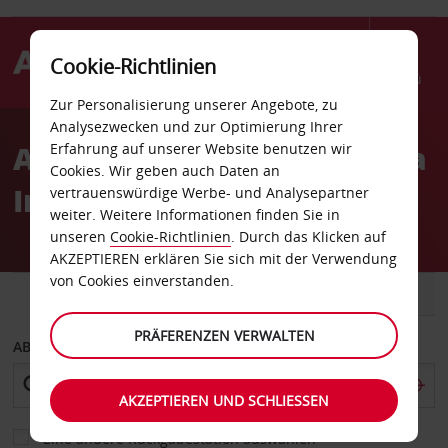
Cookie-Richtlinien
Menü
Zur Personalisierung unserer Angebote, zu
Welcome
Analysezwecken und zur Optimierung Ihrer
to
Autovermietung La Aurora
Erfahrung auf unserer Website benutzen wir
Avis
Cookies. Wir geben auch Daten an
International
vertrauenswürdige Werbe- und Analysepartner
weiter. Weitere Informationen finden Sie in
unseren
Cookie-Richtlinien
. Durch das Klicken auf
AKZEPTIEREN erklären Sie sich mit der Verwendung
von Cookies einverstanden.
FAHRZEUG
TRANSPORTER
PRÄFERENZEN VERWALTEN
ABHOLEN VON
AKZEPTIEREN UND SCHLIESSEN
Eine andere Rückgabestation auswählen