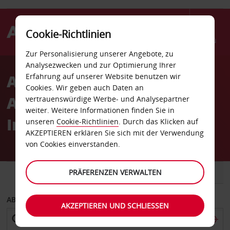
Cookie-Richtlinien
Menü
Zur Personalisierung unserer Angebote, zu
Welcome
Analysezwecken und zur Optimierung Ihrer
to
Autovermietung
Erfahrung auf unserer Website benutzen wir
Avis
Cookies. Wir geben auch Daten an
Aguascalientes
vertrauenswürdige Werbe- und Analysepartner
weiter. Weitere Informationen finden Sie in
Internationaler Flughafen
unseren
Cookie-Richtlinien
. Durch das Klicken auf
AKZEPTIEREN erklären Sie sich mit der Verwendung
von Cookies einverstanden.
FAHRZEUG
PRÄFERENZEN VERWALTEN
TRANSPORTER
ABHOLEN VON
AKZEPTIEREN UND SCHLIESSEN